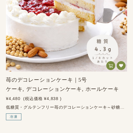
苺のデコレーションケーキ｜5号
ケーキ, デコレーションケーキ, ホールケーキ
¥4,480
(税込価格
¥4,838
)
低糖質・グルテンフリー苺のデコレーションケーキ～砂糖・小麦粉・人工甘味料は不使用～4つの魅力ジャム・生クリーム・スポンジすべて砂糖不使用グルテンフリー＆人工甘味料不使用しっかり甘く、ふんわり濃厚な満足感のある味わい5号サイズ・3段構造で、ご家族のお祝いにもぴったりお祝いの日も、からだ想いに。砂糖・小麦粉・人工甘味料を使わずに仕上げた、健美屋らしい苺のデコレーションケーキです。誕生日や記念日など、特別な日にも選びやすい、やさしい甘さのケーキに仕上げました。こんな方におすすめ・糖質を控えながらケーキを楽しみたい方・グルテンフリーのスイーツを探している方・お子様やご家族と一緒に楽しめるケーキを探している方・誕生日やお祝いに、からだ想いのギフトを贈りたい方商品情報内容量5号（直径約15cm）約640g原材料生乳（北海道産）、鶏卵、いちご、エリスリトール、大豆粉（遺伝子組み換えでない）、エクストラバージン・オリーブオイル、アーモンドプードル、有機豆乳、食塩／甘味料（ラカンカ抽出物）、乳化剤アレルゲン卵、大豆、乳成分、アーモンド栄養成分表示1/8カット＝80gあたり／推定値エネルギー244.6kcalたんぱく質5.7g脂質23.5g糖質4.3g食物繊維1.0g炭水化物5.3g食塩相当量0.1g保存・配送について保存方法冷凍保存解凍後冷蔵10℃以下で保存してください消費期限配送日より30日以上の商品をお届けします配送方法ヤマト運輸（冷凍便）解凍方法冷蔵庫で18〜20時間冷蔵庫でゆっくり解凍してからお召し上がりください。※常温解凍は不可です。必ず冷蔵庫で解凍してください。ご購入前のご注意解凍前に、ケーキを包んでいるラップを必ず取り外してください。ラップをつけたまま解凍すると、デコレーションが崩れる恐れがあります。冷凍商品のため、お受け取り後はすぐに冷凍庫で保存してください。
冷凍