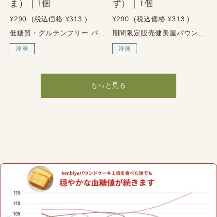
ま）｜1個
ず）｜1個
¥290
(税込価格
¥313
)
¥290
(税込価格
¥313
)
低糖質・グルテンフリー パウンドケーキ ごま ～しっかり栄養、やさしい甘さ～ 健美屋のおすすめ 黒ごまの香ばしさを楽しむ、和の低糖質スイーツ。 有機黒ごまの香ばしい風味を楽しめる、しっとり食感のパウンドケーキです。 糖質を控えながらも、ごまのコクとやさしい甘さで満足感のある味わいに仕上げました。 お茶の時間や、毎日のおやつにもおすすめです。 1個あたり 糖質1.6g・たんぱく質5.8g 黒ごまの香ばしさを楽しみながら、糖質は控えめです。 商品の特徴 1個あたり糖質1.6gの低糖質パウンドケーキ 小麦粉を使わないグルテンフリー仕様 有機黒ごまを使用した、香ばしくコクのある味わい 香ばしく、甘すぎない大人のおやつ。 黒ごまの香ばしさと、しっとりとした食感が楽しめるパウンドケーキです。 甘すぎない落ち着いた味わいで、コーヒーやお茶との相性もよく、日々のおやつに取り入れやすい一品です。 こんな方におすすめ ・黒ごまの香ばしい風味が好きな方 ・糖質を控えながら、甘いものを楽しみたい方 ・小麦粉を使わないグルテンフリースイーツを探している方 ・甘すぎない、落ち着いた味のおやつを選びたい方 ・冷凍庫にストックして、好きな時に食べたい方 商品情報 原材料 鶏卵、エリスリトール、グラスフェッドバター、大豆粉（遺伝子組み換えでない）、有機黒ごま、アーモンドプードル、アーモンドスライス、天日塩／ベーキングパウダー（アルミ不使用）、ラカンカ抽出物 アレルゲン 卵、乳成分、大豆、アーモンド、ごま サイズ 幅：約6.5cm × 高さ：約6cm × 厚さ：約2cm ※フレーバーや焼き上がりにより多少異なります。 栄養成分表示 1個あたり／推定値 エネルギー 147.8kcal たんぱく質 5.8g 脂質 12.9g 糖質 1.6g 食物繊維 1.1g 食塩相当量 0.36g 保存・配送について 保存方法 冷凍保存 賞味期限 お届けより60日以上の商品をお届けします 解凍後 冷蔵保存のうえ、2日以内にお召し上がりください 配送方法 ヤマト運輸（冷凍便） お召し上がり方 自然解凍 常温で約1時間ほど解凍してお召し上がりください。 電子レンジ 袋のまま500Wで約30秒温めると、ふんわりとした食感を楽しめます。 ご購入前のご注意 商品には端の部分が含まれる場合がございます。 サイズや形には、フレーバーや焼き上がりにより多少の個体差がございます。 ご了承いただける方のみご購入ください。
期間限定販売健美屋パウンド ゆず 1個入りふわっと、ゆず香る。山梨県産ゆずを使用した、低糖質・グルテンフリー・砂糖不使用の限定パウンドケーキです。冷凍便1個入り送料無料送料無料でお届け冷凍1個入りを、ご自宅までお届けしますまとめ買い・ストック・ご家族でのおやつ時間にもおすすめです。糖質8.4g1個あたりたんぱく質5.9g1個あたりこだわり砂糖不使用グルテンフリー山梨県産ゆずを使用した、期間限定の新作パウンド健美屋パウンド ゆずは、山梨県産ゆずを使用した、期間限定販売のパウンドケーキです。口に入れた瞬間、ふわっと広がるゆずの香り。しっとりとした食感と、やさしい甘みで、制限中でも満足感のあるおやつ時間をお楽しみいただけます。低糖質・グルテンフリー・砂糖不使用。甘いものを楽しみたいけれど、糖質や小麦が気になる方にもおすすめです。健美屋パウンド ゆずのこだわり山梨県産ゆず使用ゆずの上品な香りを活かし、季節感のある味わいに仕上げました。低糖質・グルテンフリー糖質や小麦が気になる方にも選びやすい、からだ想いのパウンドケーキです。砂糖不使用砂糖を使わず、やさしい甘みで毎日のおやつにも取り入れやすい味わいです。商品の特徴山梨県産ゆず使用低糖質グルテンフリー砂糖不使用1個あたりたんぱく質5.9g冷凍1個入り送料無料期間限定販売素材へのこだわり米粉大豆粉グラスフェッドバター栄養成分1個あたり／推定値エネルギー128.1kcalたんぱく質5.9g脂質7.7g炭水化物9.4g糖質8.4g食物繊維1.0g食塩相当量0.3g原材料鶏卵（国内産）、グラスフェッドバター、ゆず（山梨県産）、エリスリトール（天然由来の甘味料）、大豆粉（遺伝子組み換えでない）、米粉、天日塩、ベーキングパウダー（アルミ不使用）、甘味料（ラカンカ抽出物）アレルギー卵・乳成分・大豆※アーモンドは含まれておりません。こんな方におすすめです糖質が気になるけれど、甘いものを楽しみたい方小麦を控えている方、グルテンフリーのおやつを探している方砂糖不使用のスイーツを選びたい方柚子の香りが好きな方冷凍庫にからだ想いのおやつをストックしておきたい方ご家族や職場でシェアできるおやつを探している方お届け・保存について本商品は、冷凍便・送料無料でお届けします。冷凍で保存できるため、毎日のおやつや、食後のデザート、急な来客時のストックにも便利です。お召し上がりの際は、冷蔵または常温で解凍してからお楽しみください。解凍後はお早めにお召し上がりください。期間限定販売販売期間・販売数に限りがございます健美屋の限定商品や再販情報は、公式LINEでもご案内しています。気になる方は、ぜひ公式LINEのご案内をご確認ください。商品情報商品名健美屋パウンド ゆず内容量1個入り配送方法冷凍便送料送料無料販売形態期間限定販売※栄養成分値は推定値です。※配送地域やご注文内容により条件が異なる場合は、購入画面の表示をご確認ください。※商品詳細チラシを同梱しますが、値段の記載していません。※パッケージラベルはついておりません。
冷凍
冷凍
もっと見る