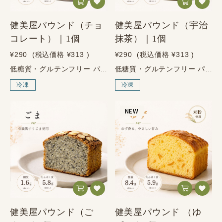
健美屋パウンド（チョ
健美屋パウンド（宇治
コレート）｜1個
抹茶）｜1個
¥290
(税込価格
¥313
)
¥290
(税込価格
¥313
)
低糖質・グルテンフリー パウンドケーキ チョコレート ～しっかり栄養、やさしい甘さ～ 健美屋のおすすめ チョコ好きに食べてほしい、満足感のある低糖質スイーツ。 ココアの風味を楽しめる、しっとり濃厚なチョコレート味のパウンドケーキです。 糖質を控えながらも、甘いものを食べた満足感があり、毎日のおやつや職場での間食にもおすすめです。 1個あたり 糖質1.5g・たんぱく質6.3g 濃厚なチョコ感を楽しみながら、糖質は控えめです。 商品の特徴 1個あたり糖質1.5gの低糖質パウンドケーキ 小麦粉を使わないグルテンフリー仕様 ココアパウダーを使用した、しっとり濃厚なチョコレート味 甘いものを我慢したくない日に。 チョコレートのような満足感がありながら、糖質は1個あたり1.5g。 糖質を控えている方でも、日々のおやつとして楽しみやすい健美屋のチョコレートパウンドです。 こんな方におすすめ ・チョコ系のスイーツが好きな方 ・糖質を控えながら、甘いものを楽しみたい方 ・小麦粉を使わないグルテンフリースイーツを探している方 ・たんぱく質も一緒にとれるおやつを選びたい方 ・冷凍庫にストックして、好きな時に食べたい方 商品情報 原材料 鶏卵、エリスリトール、グラスフェッドバター、大豆粉（山梨県産、遺伝子組み換えでない）、ココアパウダー、アーモンドプードル、アーモンドスライス、天日塩／ベーキングパウダー（アルミ不使用）、ラカンカ抽出物 アレルゲン 卵、乳成分、大豆、アーモンド サイズ 幅：約6.5cm × 高さ：約6cm × 厚さ：約2cm ※フレーバーや焼き上がりにより多少異なります。 栄養成分表示 1個あたり／推定値 エネルギー 151.1kcal たんぱく質 6.3g 脂質 12.6g 糖質 1.5g 食物繊維 2.2g 食塩相当量 0.35g 保存・配送について 保存方法 冷凍保存 賞味期限 お届けより60日以上の商品をお届けします 解凍後 冷蔵保存のうえ、2日以内にお召し上がりください 配送方法 ヤマト運輸（冷凍便） お召し上がり方 自然解凍 常温で約1時間ほど解凍してお召し上がりください。 電子レンジ 袋のまま500Wで約30秒温めると、ふんわりとした食感を楽しめます。 ご購入前のご注意 商品には端の部分が含まれる場合がございます。 サイズや形には、フレーバーや焼き上がりにより多少の個体差がございます。 ご了承いただける方のみご購入ください。
低糖質・グルテンフリー パウンドケーキ 宇治抹茶 ～しっかり栄養、やさしい甘さ～ 健美屋のおすすめ 宇治抹茶の香りを楽しむ、上品な低糖質スイーツ。 宇治抹茶の風味を楽しめる、しっとり上品なパウンドケーキです。 糖質を控えながらも、抹茶の香りとやさしい甘さで満足感のある味わいに仕上げました。 お茶の時間や、毎日のおやつにもおすすめです。 1個あたり 糖質1.5g・たんぱく質6.0g 抹茶の風味を楽しみながら、糖質は控えめです。 商品の特徴 1個あたり糖質1.5gの低糖質パウンドケーキ 小麦粉を使わないグルテンフリー仕様 宇治抹茶を使用した、香り高く上品な味わい ほっと一息つきたい時間に。 宇治抹茶の落ち着いた香りと、しっとりとした食感が楽しめるパウンドケーキです。 甘すぎない上品な味わいで、コーヒーやお茶との相性もよく、日々のおやつに取り入れやすい一品です。 こんな方におすすめ ・抹茶味のスイーツが好きな方 ・糖質を控えながら、甘いものを楽しみたい方 ・小麦粉を使わないグルテンフリースイーツを探している方 ・お茶やコーヒーに合う、上品なおやつを選びたい方 ・冷凍庫にストックして、好きな時に食べたい方 商品情報 原材料 鶏卵、エリスリトール、グラスフェッドバター、大豆粉（遺伝子組み換えでない）、宇治抹茶、アーモンドプードル、アーモンドスライス、天日塩／ベーキングパウダー（アルミ不使用）、ラカンカ抽出物 アレルゲン 卵、乳成分、大豆、アーモンド サイズ 幅：約6.5cm × 高さ：約6cm × 厚さ：約2cm ※フレーバーや焼き上がりにより多少異なります。 栄養成分表示 1個あたり／推定値 エネルギー 142.0kcal たんぱく質 6.0g 脂質 12.1g 糖質 1.5g 食物繊維 1.5g 食塩相当量 0.35g 保存・配送について 保存方法 冷凍保存 賞味期限 お届けより60日以上の商品をお届けします 解凍後 冷蔵保存のうえ、2日以内にお召し上がりください 配送方法 ヤマト運輸（冷凍便） お召し上がり方 自然解凍 常温で約1時間ほど解凍してお召し上がりください。 電子レンジ 袋のまま500Wで約30秒温めると、ふんわりとした食感を楽しめます。 ご購入前のご注意 商品には端の部分が含まれる場合がございます。 サイズや形には、フレーバーや焼き上がりにより多少の個体差がございます。 ご了承いただける方のみご購入ください。
冷凍
冷凍
NEW
健美屋パウンド（ご
健美屋パウンド （ゆ