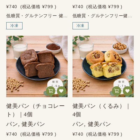
¥740
(税込価格
¥799
)
¥740
(税込価格
¥799
)
低糖質・グルテンフリー 健美パン プレーン 毎日の私を、つくるパン。 大豆とアーモンドで生まれた、やさしいおいしさ。 健美パンの基本の味 パンを我慢するのではなく、 選び方を変える。 健美パン プレーンは、小麦粉を使わず、大豆粉やアーモンドプードルなどの素材で仕上げた、健美屋の低糖質・グルテンフリーパンです。 ふわふわとした食感とやさしい味わいで、そのままでも、食事と合わせても食べやすい基本のフレーバーです。 健美屋は、整体院から生まれた食品ブランドです。 「食べること」と「からだ」は毎日の積み重ねだからこそ、まずは食から、日々の主食を少しずつ整える。 そんな想いから生まれたのが、健美パンです。 プレーン 1個43gあたり 糖質1.7g・たんぱく質6.4g 毎日の朝食や軽食にも選びやすい、健美パンの定番です。 健美パン プレーンの4つの特徴 01 低糖質 1個あたり糖質1.7g 02 グルテンフリー 小麦粉・小麦たんぱく不使用 03 砂糖不使用 毎日続けやすいやさしい甘さ 04 乳成分不使用 プレーンは乳成分を使用していません 健美パン プレーンでできること 小麦粉を控えたい方でも、毎日の食事にパンを取り入れやすくなります。 プレーン味なので、朝食・昼食・軽食など幅広く使いやすいです。 冷凍庫にストックしておけば、忙しい朝にも手軽に使えます。 低糖質だから、選べる。 おいしいから、続けられる。 健美パンが目指したのは、ただ制限するためのパンではありません。 「私にも食べられるパンがあった」と感じてもらえるように、食べやすさ、続けやすさ、毎日の食事への取り入れやすさを大切にしています。 まずは食から、毎日の主食を少しずつ整える。 プレーンは、健美パンを初めて食べる方にもおすすめの基本の味です。 素材の力だけで、ここまでおいしい。 大豆粉 小麦粉の代わりに使う、健美パンの中心となる素材です。 アーモンドプードル しっとり感とコクを加え、満足感のある味わいを支えます。 エクストラバージン・オリーブオイル 素材の風味を活かし、食べやすく仕上げるために使用しています。 エリスリトール 砂糖の代わりに使用している、天然由来の甘味料です。 有機豆乳 やさしい風味と、ふんわり食べやすい生地づくりを支えます。 鶏卵 ふわふわとした食感を支える素材です。 使わない、という選択 小麦粉不使用 小麦たんぱく不使用 砂糖不使用 乳成分不使用 ※本品は卵・大豆・アーモンドを使用しています。アレルギーをお持ちの方は商品表示をご確認ください。 商品情報 商品名 健美パン プレーン 内容量 1個 43g 原材料 鶏卵（国内生産）、有機豆乳、大豆粉（遺伝子組み換えでない）、アーモンドプードル、エクストラバージン・オリーブオイル、エリスリトール アレルゲン 卵・大豆・アーモンド 栄養成分表示 プレーン1個43gあたり／推定値 エネルギー 140.6kcal たんぱく質 6.4g 脂質 11.9g 炭水化物 2.8g 糖質 1.7g 食物繊維 1.1g 食塩相当量 0.2g 保存・配送について 保存方法 冷凍保存 配送方法 ヤマト運輸（冷凍便） 解凍後 解凍後はお早めにお召し上がりください お召し上がり方 電子レンジ 冷凍のまま、500Wで約1分温めてお召し上がりください。 常温解凍 常温で約1時間半ほど解凍すると、ふんわり食感を楽しめます。 冷蔵庫で解凍 冷蔵庫で約5時間ほど、ゆっくり解凍してお召し上がりください。 カップをきれいに剥がす方法 冷凍の状態でカップを外すと、きれいに剥がしやすくなります。 カップを外した後、電子レンジまたは自然解凍でお召し上がりください。 ご購入前のご注意 商品の形や大きさには、焼き上がりにより多少の個体差がございます。 本品は卵・大豆・アーモンドを使用しています。アレルギーをお持ちの方はご注意ください。 解凍後はお早めにお召し上がりください。
低糖質・グルテンフリー健美パンレーズン自然な甘みを楽しむ、健美パン。大豆とアーモンドで生まれた、やさしいおいしさ。レーズンの自然な甘みパンを我慢するのではなく、選び方を変える。健美パン レーズンは、小麦粉を使わず、大豆粉やアーモンドプードルなどの素材で仕上げた、健美屋のグルテンフリーパンです。レーズンの自然な甘みが加わることで、そのままでも食べやすく、朝食や軽食にも取り入れやすい味わいに仕上げました。健美屋は、整体院から生まれた食品ブランドです。「食べること」と「からだ」は毎日の積み重ねだからこそ、まずは食から、日々の主食を少しずつ整える。そんな想いから生まれたのが、健美パンです。レーズン 1個あたり糖質4.9g・たんぱく質6.5gレーズンの甘みを楽しみながら、毎日の朝食や軽食に選びやすいパンです。健美パン レーズンの4つの特徴01グルテンフリー小麦粉・小麦たんぱく不使用02砂糖不使用レーズンの自然な甘み03乳成分不使用レーズン味は乳成分を使用していません04冷凍ストック忙しい朝にも使いやすい健美パン レーズンでできること小麦粉を控えたい方でも、毎日の食事にパンを取り入れやすくなります。レーズンの自然な甘みがあるので、朝食やおやつ代わりにも食べやすいです。冷凍庫にストックしておけば、忙しい朝にも手軽に使えます。甘みを楽しみながら、毎日のパンを選び直す。健美パンが目指したのは、ただ制限するためのパンではありません。「私にも食べられるパンがあった」と感じてもらえるように、食べやすさ、続けやすさ、毎日の食事への取り入れやすさを大切にしています。レーズン味は、自然な甘みが好きな方におすすめのフレーバーです。まずは食から、毎日の主食を少しずつ整える。健美屋らしいパン習慣をお楽しみください。素材の力だけで、ここまでおいしい。大豆粉小麦粉の代わりに使う、健美パンの中心となる素材です。アーモンドプードルしっとり感とコクを加え、満足感のある味わいを支えます。レーズン自然な甘みを加え、朝食や軽食にも食べやすい味わいに仕上げます。エクストラバージン・オリーブオイル素材の風味を活かし、食べやすく仕上げるために使用しています。エリスリトール砂糖の代わりに使用している、天然由来の甘味料です。有機豆乳やさしい風味と、ふんわり食べやすい生地づくりを支えます。鶏卵ふわふわとした食感を支える素材です。使わない、という選択小麦粉不使用小麦たんぱく不使用砂糖不使用乳成分不使用※本品は卵・大豆・アーモンドを使用しています。アレルギーをお持ちの方は商品表示をご確認ください。商品情報商品名健美パン レーズン内容量4個入り原材料鶏卵（国内生産）、レーズン、大豆粉（遺伝子組み換えでない）、エクストラバージンオリーブオイル、有機豆乳、エリスリトール、アーモンドプードル、天日塩アレルゲン卵・大豆・アーモンドサイズ幅：約6cm × 高さ：約5cm※手作りのため、形や大きさに個体差がございます。栄養成分表示レーズン1個あたり／推定値エネルギー154.4kcalたんぱく質6.5g脂質11.9g糖質4.9g食物繊維1.3g食塩相当量0.20g保存・配送について保存方法冷凍保存配送方法ヤマト運輸（冷凍便）解凍後解凍後はお早めにお召し上がりくださいお召し上がり方電子レンジ冷凍のまま、500Wで約1分温めてお召し上がりください。常温解凍常温で約1時間半ほど解凍すると、ふんわり食感を楽しめます。冷蔵庫で解凍冷蔵庫で約5時間ほど、ゆっくり解凍してお召し上がりください。カップをきれいに剥がす方法冷凍の状態でカップを外すと、きれいに剥がしやすくなります。カップを外した後、電子レンジまたは自然解凍でお召し上がりください。ご購入前のご注意商品の形や大きさには、焼き上がりにより多少の個体差がございます。上部に凹みがある場合がございますが、品質には問題ございません。本品は卵・大豆・アーモンドを使用しています。アレルギーをお持ちの方はご注意ください。解凍後はお早めにお召し上がりください。
冷凍
冷凍
健美パン（チョコレー
健美パン（くるみ）｜
ト）｜4個
4個
パン, 健美パン
パン, 健美パン
¥740
(税込価格
¥799
)
¥740
(税込価格
¥799
)