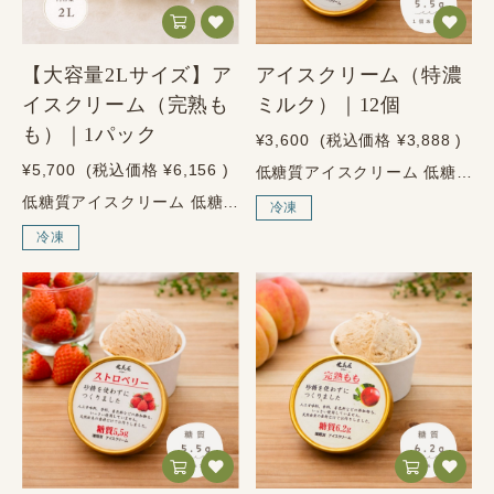
【大容量2Lサイズ】ア
アイスクリーム（特濃
イスクリーム（完熟も
ミルク）｜12個
も）｜1パック
¥3,600
(税込価格
¥3,888
)
¥5,700
(税込価格
¥6,156
)
低糖質アイスクリーム 低糖質アイスクリーム特濃ミルク 12個入り 濃厚ミルクなのに、糖質ひかえめ。 ～砂糖を使わずにつくりました～ 特濃ミルク 12個入り 北海道産の生乳と卵黄で、なめらかに仕上げた低糖質アイス。 健美屋の低糖質アイスクリーム 特濃ミルクは、北海道産の生乳を使用したクリームと脱脂濃縮乳、卵黄を使い、濃厚でなめらかな口どけに仕上げたアイスクリームです。砂糖を使わず、甘さはエリスリトールとラカンカ抽出物で整えています。 1個106mlあたり糖質5.5g、たんぱく質5.3g。人工甘味料・保存料・香料・着色料はすべて不使用。ミルクの濃厚な味わいを楽しみながら、糖質を控えたい方にも選びやすい、特濃ミルクの低糖質アイスクリーム12個入りセットです。 1個106mlあたり／推定値 糖質5.5g・たんぱく質5.3g 濃厚なミルク感を、糖質ひかえめで楽しめます。 特濃ミルクアイスの4つの特徴 01 低糖質 1個あたり糖質5.5g 02 北海道産生乳 濃厚でなめらかな口どけ 03 砂糖不使用 濃厚なのにすっきりした甘さ 04 余計なものを使わない 人工甘味料・保存料・香料・着色料不使用 こんな方におすすめ 糖質制限中でもアイスを楽しみたい方に。 素材にこだわったアイスクリームを選びたい方に。 人工甘味料・保存料・香料・着色料不使用のスイーツを探している方に。 濃厚でミルキーな味わいが好きな方に。 家族や職場で分けやすい低糖質アイスを選びたい方に。 濃厚ミルキー。でも、後味はすっきり。 北海道産の生乳を使用したクリームと脱脂濃縮乳に、卵黄を合わせることで、なめらかでコクのある味わいに仕上げました。砂糖を使わずにつくっているため、濃厚なのにすっきりとした甘さを楽しめます。 お風呂上がりのご褒美に、食後のデザートに、甘いものを少し楽しみたい時に。12個入りなので、ご家族でのシェアや、日々のご褒美スイーツにもおすすめです。 原材料 クリーム（北海道・生乳）、脱脂濃縮乳（北海道・生乳）、卵黄、エリスリトール（天然由来の甘味料）／ラカンカ抽出物（天然由来の甘味料） 使わない、という選択 砂糖不使用 人工甘味料不使用 保存料不使用 香料・着色料不使用 ※本品は卵・乳成分を使用しています。アレルギーをお持ちの方は商品表示をご確認ください。 商品情報 商品名 低糖質アイスクリーム 特濃ミルク 12個入り 名称 アイスクリーム 内容量 106ml×12個 種類別 アイスクリーム 無脂乳固形分 13.2% 乳脂肪分 19.6% 卵脂肪分 4.0% 原材料 クリーム（北海道・生乳）、脱脂濃縮乳（北海道・生乳）、卵黄、エリスリトール（天然由来の甘味料）／ラカンカ抽出物（天然由来の甘味料） アレルゲン 卵、乳成分 栄養成分表示 1個106mlあたり／推定値 エネルギー 202.4kcal たんぱく質 5.3g 脂質 18.0g 炭水化物 5.5g 糖質 5.5g 食塩相当量 0.15g 保存・配送について 保存方法 要冷凍（-18℃以下） 配送方法 ヤマト運輸（冷凍便） お召し上がり方 冷凍庫から出して、少し置いてから 冷凍庫から出して少し置くと、スプーンが入りやすくなり、特濃ミルクのなめらかな口どけをより楽しめます。 ※溶けやすい商品のため、お受け取り後はすぐに冷凍庫で保存してください。 ご購入前のご注意 ゴールドの蓋・表面のラベルシールは付いておりません。 本品は卵・乳成分を使用しています。アレルギーをお持ちの方はご注意ください。
低糖質アイスクリーム 低糖質アイスクリーム完熟もも 2L 山梨県産の桃を使った、たっぷり楽しめる大容量タイプ。 ～砂糖を使わずにつくりました～ 完熟もも 2L 家族で楽しめる、大容量の低糖質アイスクリーム。 健美屋の低糖質アイスクリーム 完熟もも 2Lは、山梨県産の桃に、北海道産の生乳を使用したクリームと脱脂濃縮乳、卵黄を合わせ、なめらかな口どけに仕上げた大容量タイプのアイスクリームです。桃のやさしい香りと果実感を、ミルクのコクと一緒にたっぷり楽しめます。 砂糖を使わず、甘さはエリスリトールとラカンカ抽出物で整えました。人工甘味料・保存料・香料・着色料はすべて不使用。ご家族でのデザート、毎日のご褒美、来客時のおもてなしにも使いやすいサイズです。 完熟ももアイス 2Lの4つの特徴 01 低糖質 糖質をひかえたい方にも選びやすいアイス 02 山梨県産もも 桃のやさしい香りと果実感 03 北海道産生乳 ミルクのコクとなめらかな口どけ 04 大容量2L 家族でシェアしやすいたっぷりサイズ こんな方におすすめ 糖質制限中でもアイスを楽しみたい方に。 家族で食べられる大容量アイスを探している方に。 桃のやさしい甘さと香りが好きな方に。 素材にこだわったアイスクリームを選びたい方に。 人工甘味料・保存料・香料・着色料不使用のスイーツを探している方に。 食後のデザートにも、家族のストックにも。 山梨県産の桃と、北海道産の生乳を使用したミルクのコクを合わせることで、やさしい果実感となめらかな口どけを楽しめる味わいに仕上げました。砂糖を使わずにつくっているため、桃の風味をすっきり楽しめます。 2Lサイズなので、好きな量をすくって食べられるのも魅力。食後のデザートに、午後のご褒美に、お子さまとのおやつ時間に。冷凍庫にあるとうれしい、健美屋らしい大容量の低糖質アイスクリームです。 好きな量をすくって楽しめる大容量サイズ 容量 2L シーン 家族用 食べ方 好きな量だけ ※器にすくって、お好みの量でお召し上がりください。 原材料 桃（山梨県産）、クリーム（北海道・生乳）、脱脂濃縮乳（北海道・生乳）、卵黄、エリスリトール（天然由来の甘味料）／ラカンカ抽出物（天然由来の甘味料） 使わない、という選択 砂糖不使用 人工甘味料不使用 保存料不使用 香料・着色料不使用 ※本品は卵・乳成分・ももを使用しています。アレルギーをお持ちの方は商品表示をご確認ください。 商品情報 商品名 低糖質アイスクリーム 完熟もも 2L 名称 アイスクリーム 内容量 2,000ml 種類別 アイスクリーム 無脂乳固形分 6.6% 乳脂肪分 9.8% 卵脂肪分 1.3% 原材料 桃（山梨県産）、クリーム（北海道・生乳）、脱脂濃縮乳（北海道・生乳）、卵黄、エリスリトール（天然由来の甘味料）／ラカンカ抽出物（天然由来の甘味料） アレルゲン 卵、乳成分、もも 保存・配送について 保存方法 要冷凍（-18℃以下） 配送方法 ヤマト運輸（冷凍便） お召し上がり方 冷凍庫から出して、少し置いてから 冷凍庫から出して少し置くと、スプーンが入りやすくなり、完熟もものなめらかな口どけをより楽しめます。お好みの量を器に盛りつけてお召し上がりください。 ※溶けやすい商品のため、お受け取り後はすぐに冷凍庫で保存してください。 ご購入前のご注意 本品は2Lの大容量タイプです。個包装カップではございません。 本品は卵・乳成分・ももを使用しています。アレルギーをお持ちの方はご注意ください。
冷凍
冷凍