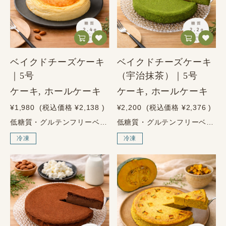
ベイクドチーズケーキ
ベイクドチーズケーキ
｜5号
（宇治抹茶）｜5号
ケーキ, ホールケーキ
ケーキ, ホールケーキ
¥1,980
(税込価格
¥2,138
)
¥2,200
(税込価格
¥2,376
)
低糖質・グルテンフリーベイクドチーズケーキ～砂糖・小麦粉・人工甘味料は不使用～商品の特徴ブリーチーズを使用した、濃厚で本格的な味わい砂糖・小麦粉・人工甘味料は不使用健美屋の代表作として、幅広い世代に選ばれています濃厚なのに、糖質は控えめ。北海道産クリームチーズとフレッシュクリームを使用し、しっかり満足感のある味わいに仕上げました。甘さを楽しみながらも、糖質を気にされる方にうれしいベイクドチーズケーキです。商品情報内容量5号（直径15cm）原材料クリームチーズ（北海道産）、フレッシュクリーム（北海道産）、ブリーチーズ、鶏卵、エリスリトール、アーモンドプードル／ラカンカ抽出物、乳化剤アレルゲン卵、乳成分、アーモンド栄養成分表示1/5カットあたり90g／推定値エネルギー297.6kcalたんぱく質8.7g脂質28.1g糖質2.4g食物繊維0.3g炭水化物2.7g食塩相当量0.64g保存・配送について保存方法冷凍保存（要冷凍）賞味期限配送日から60日以上の商品をお届けします解凍後冷蔵保存のうえ、2日以内にお召し上がりください配送方法ヤマト運輸（冷凍便）2通りの解凍方法① 半解凍冷蔵庫で2〜6時間。アイスケーキのような食感を楽しめます。② 完全解凍冷蔵庫で12〜14時間。なめらかで濃厚なチーズケーキとして楽しめます。※常温解凍は不可です。必ず冷蔵庫で解凍してください。ご購入前のご注意冷凍商品のため、お受け取り後はすぐに冷凍庫で保存してください。解凍後の再冷凍は品質が変わる可能性があるため、お控えください。
低糖質・グルテンフリーベイクドチーズケーキ宇治抹茶～砂糖・小麦粉・人工甘味料は不使用～商品の特徴石臼挽き宇治抹茶と北海道産チーズの贅沢な組み合わせ砂糖・小麦粉・人工甘味料は不使用低糖質なのに、抹茶の香りとチーズの濃厚さを楽しめる味わい抹茶の香りと、濃厚チーズのご褒美。宇治抹茶の上品な香りと、北海道産チーズのまろやかなコクを合わせた、和のベイクドチーズケーキです。糖質を控えながらも、リッチな満足感を楽しめる一品に仕上げました。商品情報内容量5号（直径15cm）原材料クリームチーズ（北海道産）、フレッシュクリーム（北海道産）、ブリーチーズ、鶏卵、エリスリトール、アーモンドプードル、抹茶／ラカンカ抽出物、乳化剤アレルゲン卵、乳成分、アーモンド栄養成分表示90g・1/5カットあたり／推定値エネルギー293.0kcalたんぱく質9.0g脂質27.5g糖質2.2g食物繊維0.9g炭水化物3.1g食塩相当量0.63g保存・配送について保存方法冷凍保存（要冷凍）賞味期限お届け後60日以上の商品をお届けします解凍後冷蔵保存のうえ、2日以内にお召し上がりください配送方法ヤマト運輸（冷凍便）2通りの解凍方法① 半解凍冷蔵庫で2〜6時間。アイスケーキのような食感を楽しめます。② 完全解凍冷蔵庫で12〜14時間。なめらかで濃厚な抹茶チーズケーキとして楽しめます。※常温解凍は不可です。必ず冷蔵庫で解凍してください。ご購入前のご注意冷凍商品のため、お受け取り後はすぐに冷凍庫で保存してください。解凍後の再冷凍は品質が変わる可能性があるため、お控えください。
冷凍
冷凍