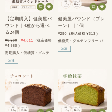
【定期購入】健美屋パ
健美屋パウンド（プレ
ウンド｜4種から選べ
ーン）｜1個
る24個
¥290
(税込価格
¥313
)
¥6,960
¥4,611
(税込価格
低糖質・グルテンフリー パウンドケーキ ～しっかり栄養、やさしい甘さ～ 健美屋の一押し商品 まず食べてほしい、健美屋の代表スイーツ。 低糖質・グルテンフリーにこだわりながら、しっとりとした食感とやさしい甘さを楽しめるパウンドケーキです。 毎日のおやつ、朝食代わり、職場での間食にも使いやすく、健美屋の商品を初めてお試しになる方にもおすすめです。 1個あたり 糖質1.6g・たんぱく質5.7g 低糖質でも、しっかり満足感のあるパウンドケーキです。 商品の特徴 1個あたり糖質1.6gの低糖質パウンドケーキ 小麦粉を使わないグルテンフリー仕様 大豆粉・卵・グラスフェッドバターを使用した、満足感のある味わい 毎日のおやつを、からだ想いに。 甘いものを楽しみたい方、糖質を控えたい方、日々のおやつを少しでもからだ想いにしたい方におすすめです。 冷凍庫にストックしておけば、食べたい時に手軽に楽しめます。 こんな方におすすめ ・健美屋の商品を初めて試してみたい方 ・糖質を控えながら、甘いものを楽しみたい方 ・小麦粉を使わないグルテンフリースイーツを探している方 ・毎日のおやつや、職場での間食をからだ想いにしたい方 ・冷凍庫にストックして、好きな時に食べたい方 商品情報 原材料 鶏卵、エリスリトール、グラスフェッドバター、大豆粉（山梨県産、遺伝子組み換えでない）、アーモンドプードル、アーモンドスライス、天日塩／ベーキングパウダー（アルミ不使用）、ラカンカ抽出物 アレルゲン 卵、乳成分、大豆、アーモンド サイズ 幅：約6.5cm × 高さ：約6cm × 厚さ：約2cm ※フレーバーや焼き上がりにより多少異なります。 栄養成分表示 1個あたり／推定値 エネルギー 142.9kcal たんぱく質 5.7g 脂質 12.4g 糖質 1.6g 食物繊維 1.0g 食塩相当量 0.36g 保存・配送について 保存方法 冷凍保存 賞味期限 お届けより60日以上の商品をお届けします 解凍後 冷蔵保存のうえ、2日以内にお召し上がりください 配送方法 ヤマト運輸（冷凍便） お召し上がり方 自然解凍 常温で約1時間ほど解凍してお召し上がりください。 電子レンジ 袋のまま500Wで約30秒温めると、ふんわりとした食感を楽しめます。 ご購入前のご注意 商品には端の部分が含まれる場合がございます。 サイズや形には、フレーバーや焼き上がりにより多少の個体差がございます。 ご了承いただける方のみご購入ください。
¥4,980
)
冷凍
定期購入・低糖質・グルテンフリー 【定期購入】パウンドケーキ4種から選べる24個 毎日のご褒美を、低糖質でおいしく。 ～しっかり栄養、やさしい甘さ～ 4種から選べる24個 低糖質なのに、しっとり満足。毎日続けやすい健美屋のパウンドケーキ。健美屋の低糖質・グルテンフリー パウンドケーキは、小麦粉を使わず、大豆粉やアーモンドプードルを使用して焼き上げた、やさしい甘さのスイーツです。プレーン・チョコレート・宇治抹茶・ごまの4種類から、お好きなフレーバーを合計24個になるようにお選びいただけます。甘いものを楽しみたいけれど糖質は控えたい方、毎日の間食を整えたい方、家族で分けやすい低糖質スイーツを常備したい方におすすめです。 1個あたり／推定値 糖質1.5g〜1.6g たんぱく質5.7g〜6.3gで、毎日のご褒美にも取り入れやすいパウンドケーキです。 フレーバーを自由に選べます 4種類から、お好みで24個。 プレーン・チョコレート・宇治抹茶・ごまの4種類から、合計24個になるようにお好きな数をお選びいただけます。 1種類を24個でも、4種類を少しずつでも大丈夫です。毎日食べたい味を多めにしたり、ご家族で分けやすいようにバランスよく選ぶこともできます。 パウンドケーキの5つの魅力 01 低糖質 1個あたり糖質1.5g〜1.6g 02 たんぱく質も補える 1個あたり5.7g〜6.3g 03 グルテンフリー 小麦粉を使わずに焼き上げました 04 4種から選べる プレーン・チョコ・抹茶・ごま 05 定期購入で続けやすい 24個入りで、毎日の間食や朝食にも使いやすいセットです 選べる4つのフレーバー プレーン シンプルで食べやすく、毎日のご褒美や朝食にも合わせやすい定番の味わいです。 チョコレート ココアパウダーを加えた、甘いものが好きな方にも満足感のある味わいです。 宇治抹茶 宇治抹茶の香りを楽しめる、和風のやさしいパウンドケーキです。 ごま ごまを加えた、香ばしさとコクを楽しめる味わいです。 ご注文時の選び方 例：プレーンを24個 例：チョコレートを12個、宇治抹茶を12個 例：4種類を6個ずつ 例：ご家族で分けやすいように、好きな味を自由に組み合わせ※合計24個になるようにお選びください。 こんな方におすすめ 糖質を控えながら、甘いものを楽しみたい方に。 小麦粉を使わないグルテンフリースイーツを探している方に。 毎日の間食や朝食を、少し健康的に整えたい方に。 家族で分けやすい低糖質スイーツを常備したい方に。 4種類の味を選びながら、飽きずに続けたい方に。 我慢するおやつから、からだを想うご褒美へ。 甘いものを完全に我慢するのではなく、毎日の中で上手に選ぶ。健美屋のパウンドケーキは、低糖質・グルテンフリーでありながら、しっとりとした満足感を楽しめるように仕上げています。 定期購入の24個セットは、日々のおやつ、朝食の一品、職場での間食、家族とのシェアにも便利です。冷凍でお届けするため、食べたい分だけ解凍してお召し上がりいただけます。 原材料 プレーン 鶏卵、エリスリトール、グラスフェッドバター、大豆粉（遺伝子組み換えでない）、アーモンドプードル、アーモンドスライス、天日塩／ベーキングパウダー（アルミ不使用）、ラカンカ抽出物 チョコレート プレーンの原材料＋ココアパウダー 宇治抹茶 プレーンの原材料＋宇治抹茶 ごま プレーンの原材料＋ごま ※アレルゲン：卵、乳成分、大豆、アーモンド、ごま 使わない、という選択 小麦粉不使用 砂糖不使用※甘味料としてエリスリトール、ラカンカ抽出物を使用しています。 商品情報 商品名 【定期購入】パウンドケーキ｜4種から選べる24個 内容量 24個 選べるフレーバー プレーン、チョコレート、宇治抹茶、ごま 選び方 4種類からお好みで自由に組み合わせ可能。合計24個になるようにお選びいただけます。 配送方法 ヤマト運輸（冷凍便） ◎送料無料 栄養成分表示 1個あたり／推定値 プレーン 熱量142.9kcal たんぱく質5.7g 脂質12.4g 糖質1.6g 食物繊維1.0g 塩分0.36g チョコレート 熱量151.1kcal たんぱく質6.3g 脂質12.6g 糖質1.5g 食物繊維2.2g 塩分0.35g 宇治抹茶 熱量142.0kcal たんぱく質6.0g 脂質12.1g 糖質1.5g 食物繊維1.5g 塩分0.35g ごま 熱量147.8kcal たんぱく質5.8g 脂質12.9g 糖質1.6g 食物繊維1.1g 塩分0.36g お召し上がり方 常温で自然解凍 常温で約1時間ほど自然解凍してお召し上がりください。 電子レンジで温め 袋のまま電子レンジ500Wで30秒温めると、しっとりとした食感を楽しめます。 賞味期限・サイズについて 賞味期限 お届けより60日以上（解凍後は冷蔵で2日） サイズ 幅：6.5cm × 高さ：6cm × 厚さ：2cm（※フレーバーにより多少異なります） ご注文時に、フレーバーをお選びください。 4種類のフレーバーから、合計24個になるようにお好きな数をお選びいただけます。 「プレーンを多めに」「チョコだけ24個」「4種類を6個ずつ」など、お好みに合わせて自由に組み合わせてください。 ご購入前のご注意 端の部分も含まれておりますので、ご了承いただける方のみご購入ください。 本品は卵、乳成分、大豆、アーモンド、ごまを使用しています。アレルギーをお持ちの方はご注意ください。 解凍後は冷蔵で保存し、2日以内にお召し上がりください。
冷凍