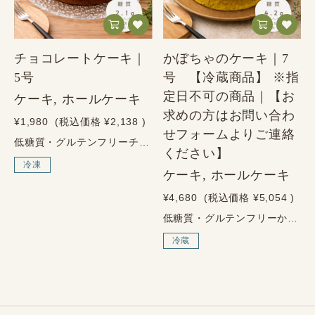
チョコレートケーキ｜
かぼちゃのケーキ｜7
5号
号 【冷蔵商品】 ※指
定日不可の商品｜【お
ケーキ, ホールケーキ
求めの方はお問い合わ
¥1,980
(税込価格
¥2,138
)
せフォームよりご連絡
低糖質・グルテンフリーチョコレートケーキ～砂糖・小麦粉・人工甘味料は不使用～商品の特徴純ココアを使用した、濃厚で満足感のある味わい北海道産クリームとチーズを使用した、なめらかな口どけ砂糖・小麦粉・人工甘味料は不使用濃厚チョコを、糖質控えめで。しっかりとしたチョコの満足感を楽しみながら、糖質は控えめに。甘いものを我慢したくない方にも選びやすい、健美屋らしいチョコレートケーキです。商品情報内容量5号（直径15cm）原材料鶏卵（国内生産）、フレッシュクリーム（北海道産）、クリームチーズ（北海道産）、エリスリトール、純ココア、アーモンドプードル／ラカンカ抽出物、乳化剤アレルゲン卵、乳成分、アーモンド栄養成分表示90g・1/5カットあたり／推定値エネルギー240.8kcalたんぱく質7.2g脂質22.0g糖質2.1g食物繊維1.5g炭水化物3.5g食塩相当量0.37g保存・配送について保存方法冷凍保存（要冷凍）賞味期限冷凍で60日以上の商品をお届けします解凍後冷蔵保存のうえ、2日以内にお召し上がりください配送方法ヤマト運輸（冷凍便）2通りの解凍方法① 半解凍冷蔵庫で2〜6時間。アイスケーキのような食感を楽しめます。② 完全解凍冷蔵庫で12〜14時間。なめらかで濃厚なチョコレートケーキとして楽しめます。※常温解凍は不可です。必ず冷蔵庫で解凍してください。ご購入前のご注意冷凍商品のため、お受け取り後はすぐに冷凍庫で保存してください。解凍後の再冷凍は品質が変わる可能性があるため、お控えください。
ください】
冷凍
ケーキ, ホールケーキ
¥4,680
(税込価格
¥5,054
)
低糖質・グルテンフリーかぼちゃのケーキ 7号～砂糖・小麦粉・人工甘味料は不使用～商品の特徴・しっかり甘く、濃厚なかぼちゃのケーキ・砂糖・小麦粉・人工甘味料は不使用・小麦粉を使わないグルテンフリー仕様・子供から大人まで楽しめるやさしい味わいかぼちゃの産地についてかぼちゃは、時期や仕入れ状況により、国産または外国産を使用する場合がございます。その時期に品質の良いかぼちゃを選び、製造しております。商品情報内容量7号（直径20cm）原材料かぼちゃ（国産又は外国産）、鶏卵（国産）、フレッシュクリーム（北海道産）、クリームチーズ（北海道産）、エリスリトール、アーモンドプードル／乳化剤※かぼちゃの産地は、時期・仕入れ状況により変更となる場合がございます。アレルゲン卵、乳成分、アーモンド栄養成分表示1/10カットあたり90g／推定値エネルギー200.4kcalたんぱく質6.1g脂質17.6g糖質4.2g食物繊維1.2g炭水化物5.4g食塩相当量0.3g保存・配送保存方法：冷蔵保存（冷凍不可）賞味期限：配送日から5日以上の商品をお届け配送方法：ヤマト運輸（冷蔵便）ご購入前のご注意本商品は冷蔵配送の特性上、配送時の揺れや傾きにより、ケーキが崩れる可能性がございます。形崩れによる返品・返金・交換はお受けできませんので、ご了承いただける方のみご購入ください。また、製造日が未定のため、お届け日の指定は不可となります。
冷蔵