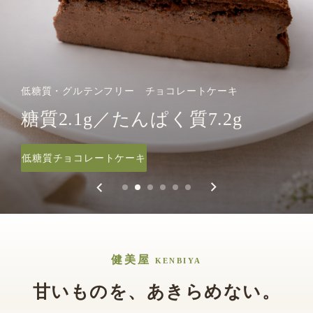
低糖質クラウドブレッド
低糖質・グルテンフリー チョコレートケーキ
低糖質・グルテンフリー パウンドケーキ
低糖質アイスクリーム
低糖質・グルテンフリー 健美パン
低糖質・グルテンフリー ベイクドチーズケーキ
糖質0.3g／たんぱく質2.1g
糖質2.1g／たんぱく質7.2g
糖質1.6g ／タンパク質5.7g
糖質5.5g（1個あたり）
糖質1.7g／たんぱく質6.4g
糖質2.4g ／たんぱく質8.7g
低糖質クラウドブレッド
低糖質チョコレートケーキ
低糖質アイスクリーム
健美屋パウンド
低糖質ケーキ
健美パン
健美屋
KENBIYA
甘いものを、あきらめない。