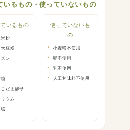
ているもの・使っていないもの
っているもの
使っていないも
の
産米粉
小麦粉不使用
産大豆粉
卵不使用
ーズン
乳不使用
油
人工甘味料不使用
び糖
神こだま酵母
イリウム
日塩