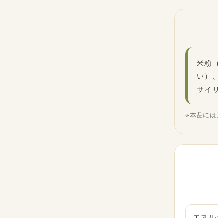
米粉
い）
サイ
※本品に
エネル