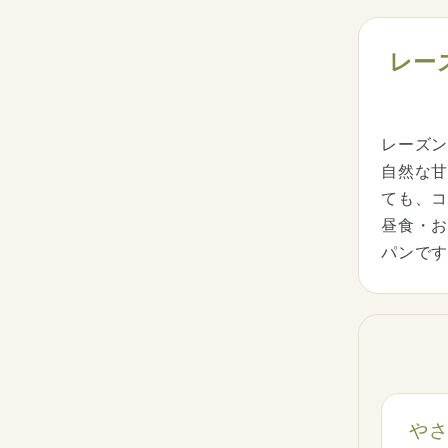
レー
レーズ
自然な甘
ても、
昼食・
パンで
や