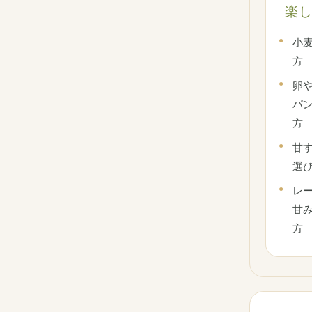
楽
小
方
卵
パ
方
甘
選
レ
甘
方