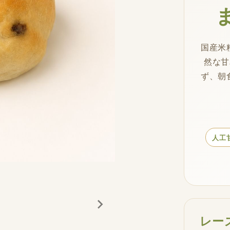
国産米
然な甘
ず、朝
人工
レー