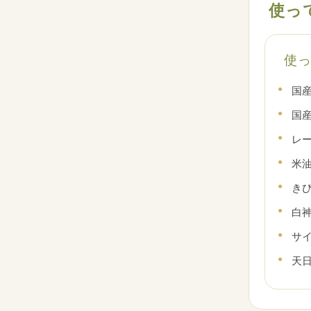
使っ
使
国
国
レ
米
き
白
サ
天