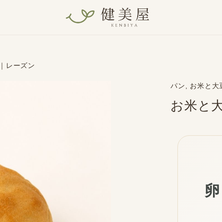
｜レーズン
パン, お米と
お米と
卵