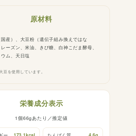
原材料
（国産）、大豆粉（遺伝子組み換えではな
、レーズン、米油、きび糖、白神こだま酵母、
リウム、天日塩
は大豆を使用しています。
栄養成分表示
1個66gあたり／推定値
173.1kcal
4.6g
ギー
たんぱく質