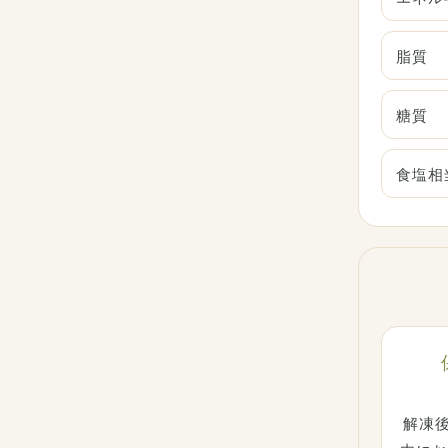
脂質
糖質
食塩相
解凍