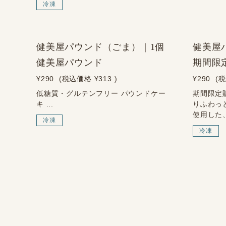
冷凍
NEW
健美屋パウンド（ごま）｜1個
健美屋
健美屋パウンド
期間限
¥290
(税込価格
¥313
)
¥290
(
低糖質・グルテンフリー パウンドケー
期間限定
キ ...
りふわっ
使用した、
冷凍
冷凍