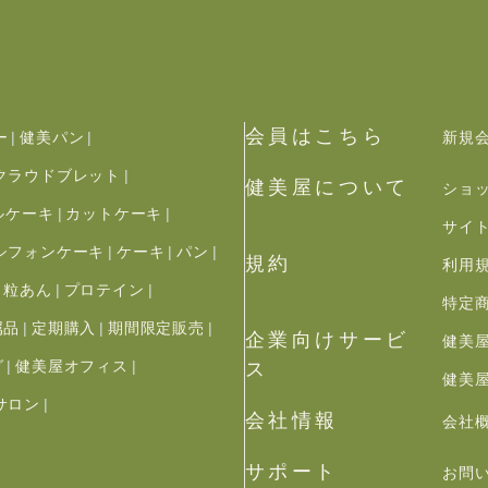
会員はこちら
ー
健美パン
新規
クラウドブレット
健美屋について
ショ
ルケーキ
カットケーキ
サイ
シフォンケーキ
ケーキ
パン
規約
利用
粒あん
プロテイン
特定
属品
定期購入
期間限定販売
企業向けサービ
健美
グ
健美屋オフィス
ス
健美
サロン
会社情報
会社
サポート
お問