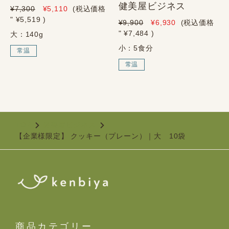
健美屋ビジネス
¥7,300
¥5,110
(税込価格
" ¥5,519
)
¥9,900
¥6,930
(税込価格
" ¥7,484
)
大：140g
小：5食分
常温
常温
TOP
健美屋ビジネス
【企業様限定】 クッキー（プレーン）｜大 10袋
商品カテゴリー