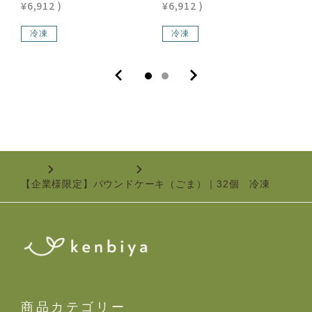
¥6,912
)
¥6,912
)
¥
冷凍
冷凍
TOP
健美屋ビジネス
【企業様限定】パウンドケーキ（ごま）｜32個 冷凍
商品カテゴリー