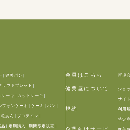
会員はこちら
ー
健美パン
新規
クラウドブレット
健美屋について
ショ
ルケーキ
カットケーキ
サイ
シフォンケーキ
ケーキ
パン
規約
利用
粒あん
プロテイン
特定
属品
定期購入
期間限定販売
企業向けサービ
健美