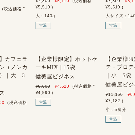
¥7,300
¥5,110
(税込価格
"
¥7,300
¥5,1
¥5,519
)
¥5,519
)
(税込価格
"
大：140g
大サイズ：140
常温
常温
】カフェラ
【企業様限定】ホットケ
【企業様限
ン（ノンカ
ーキMIX｜15袋
テ・プロテ
）｜大 3
｜小 5袋
健美屋ビジネス
健美屋ビジ
¥6,600
¥4,620
(税込価格
"
ス
¥4,990
)
¥11,150
¥6,
¥7,182
)
00
(税込価格
常温
小：5食分
常温