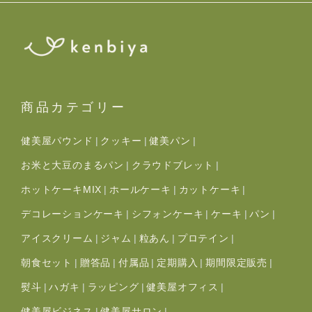
商品カテゴリー
健美屋パウンド
クッキー
健美パン
お米と大豆のまるパン
クラウドブレット
ホットケーキMIX
ホールケーキ
カットケーキ
デコレーションケーキ
シフォンケーキ
ケーキ
パン
アイスクリーム
ジャム
粒あん
プロテイン
朝食セット
贈答品
付属品
定期購入
期間限定販売
熨斗
ハガキ
ラッピング
健美屋オフィス
健美屋ビジネス
健美屋サロン